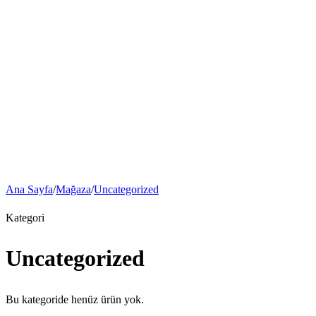
Nuki Rehberi
Destek
İndir
Hakkımızda
İşletmeniz için Nuki
Otel, kısa süreli kiralama ve apartman çözümleri. Toplu projeler için
teklif alın.
Kurumsal Çözümler
Ana Sayfa
/
Mağaza
/
Uncategorized
Kategori
Uncategorized
Bu kategoride henüz ürün yok.