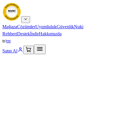
Mağaza
Çözümler
Uyumluluk
Güvenlik
Nuki
Rehberi
Destek
İndir
Hakkımızda
tr
/
en
Satın Al
Ürünler
Akıllı Kilitler
Aksesuarlar
Setler ve Paketler
Tüm ürünler →
Keşfet
Çözümler
Uyumluluk
Güvenlik