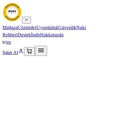
Mağaza
Çözümler
Uyumluluk
Güvenlik
Nuki
Rehberi
Destek
İndir
Hakkımızda
tr
/
en
Satın Al
Ürünler
Akıllı Kilitler
Aksesuarlar
Setler ve Paketler
Tüm ürünler →
Keşfet
Çözümler
Uyumluluk
Güvenlik