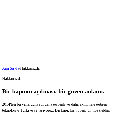
Nuki Rehberi
Destek
İndir
Hakkımızda
İşletmeniz için Nuki
Otel, kısa süreli kiralama ve apartman çözümleri. Toplu projeler için
teklif alın.
Kurumsal Çözümler
Ana Sayfa
/
Hakkımızda
Hakkımızda
Bir kapının açılması, bir güven anlamı.
2014'ten bu yana dünyayı daha güvenli ve daha akıllı hale getiren
teknolojiyi Türkiye'ye taşıyoruz. Bir kapı; bir güven, bir hoş geldin,